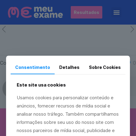
Resultados
Compartilhar
0
Consentimento
Detalhes
Sobre Cookies
Este site usa cookies
meuexame
Usamos cookies para personalizar conteúdo e
anúncios, fornecer recursos de mídia social e
analisar nosso tráfego. Também compartilhamos
informações sobre seu uso do nosso site com
Nos acompanhe
Encontre a
em nossas
nossos parceiros de mídia social, publicidade e
unidade +
redes